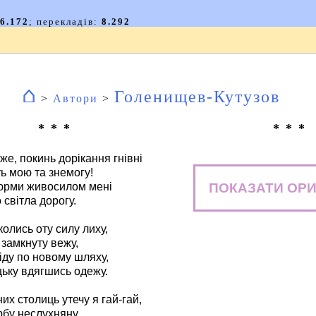
⌂
Голенищев-Кутузов
>
Автори
>
* * *
* * *
же, покинь дорікання гнівні
ть мою та знемогу!
ПОКАЗАТИ ОРИ
тюрми живосилом мені
 світла дорогу.
колись оту силу лиху,
замкнуту вежу,
іду по новому шляху,
ьку вдягшись одежу.
их столиць утечу я гай-гай,
бу неслухняну,