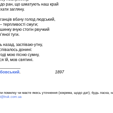
до ран, що шматують наш край
хати загляну.
аганців вбачу голод людський,
– терпливості смуги;
 шинку вчую стогін рвучкий
’яної туги.
 назад, заспіваю-утну,
 співалось донині:
тоді мою пісню сумну,
я їй, мов святині.
абовський
1897
и помилку чи маєте якесь уточнення (зокрема, щодо дат), будь ласка, н
ct@truk.com.ua