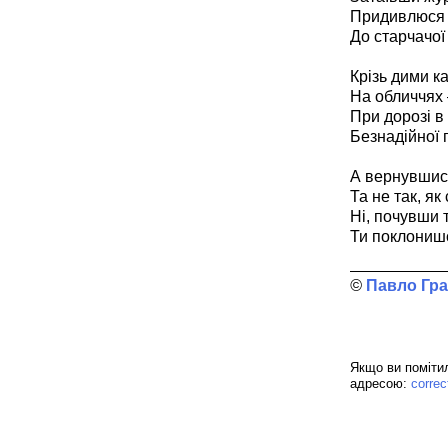
Придивлюся 
До старчачої 
Крізь дими к
На обличчях 
При дорозі в
Безнадійної п
А вернувшись
Та не так, як
Ні, почувши 
Ти поклонишс
Павло Гр
Якщо ви помітил
адресою:
corre