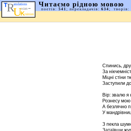
Спинись, дру
За нікчемніс
Міцні стіни 
Заступили до
Вір: звалю я 
Рознесу мою 
А безлячно п
У мандрівниц
З пекла шумн
Затаївши жур