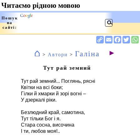
⌂
►
Галіна
>
Автори
>
Тут рай земний
Тут рай земний... Поглянь, рясні
Квітки на всі боки;
Гілки й хмарки й зорі вогні –
У дзеркалі ріки.
Безлюдний край, самотина,
Тут тільки Бог і я.
Стара сосна, височина
І ти, любов моя!..