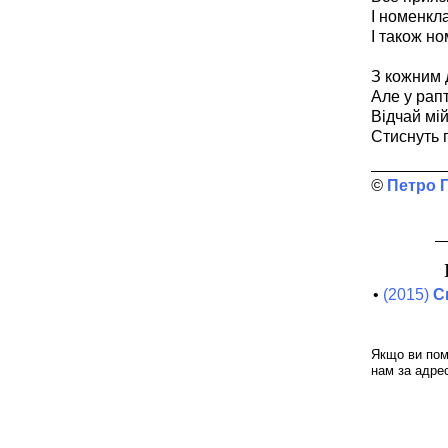
І номенкла
І також н
З кожним 
Але у рап
Відчай мій
Стиснуть 
Петро 
•
(2015)
С
Якщо ви пом
нам за адре