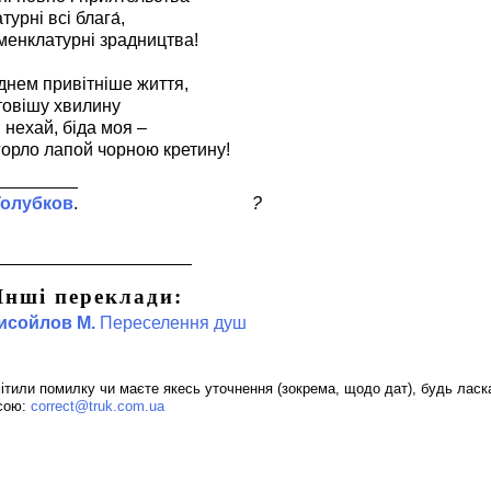
турні всі блага́,
оменклатурні зрадництва!
днем привітніше життя,
товішу хвилину
 нехай, біда моя –
горло лапой чорною кретину!
Голубков
?
Інші переклади:
исойлов М.
Переселення душ
ітили помилку чи маєте якесь уточнення (зокрема, щодо дат), будь ласк
сою:
correct@truk.com.ua