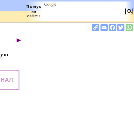
►
душ
ІНАЛ