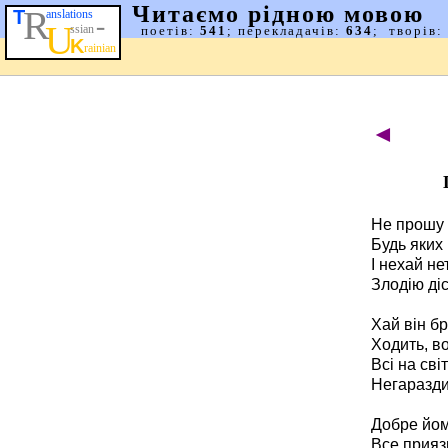
◄
Не прошу 
Будь яких
І нехай н
Злодію ді
Хай він б
Ходить, во
Всі на світ
Негаразди 
Добре йом
Все прияз