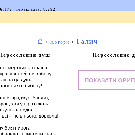
⌂
Галич
>
Автори
>
Переселення душ
Переселение 
посмертних антраша,
 красивостей не виберу.
ПОКАЗАТИ ОРИГ
етлінна ця душа
станеться і шиберу!
реше, зраджує, бандит,
рон, хай у пір’ї сокола.
і кулі – в недоліт,
всі – не в нього, до́вкола!
у біля пирога,
ні повно і приятельства –