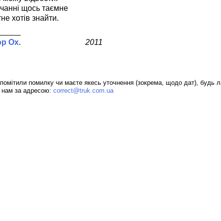
вчанні щось таємне
тне хотів знайти.
ор Ох
2011
помітили помилку чи маєте якесь уточнення (зокрема, щодо дат), будь л
 нам за адресою:
correct@truk.com.ua