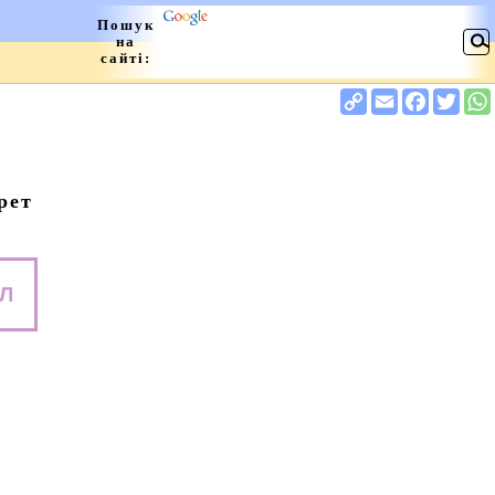
рет
Л