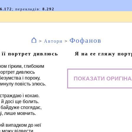
⌂
Фофанов
>
Автори
>
 її портрет дивлюсь
Я на ее гляжу порт
ром гірким, глибоким
 портрет дивлюсь
ПОКАЗАТИ ОРИГІНА
безумства і пороку,
инулу повість злюсь.
страждаю і кохаю.
 й досі ще болить.
 байдуже спогядає,
оді, лише мовчить.
ий випадком до неї
 можу відвести.