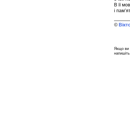
В її мо
і пам’я
Вікт
Якщо ви 
напишіть