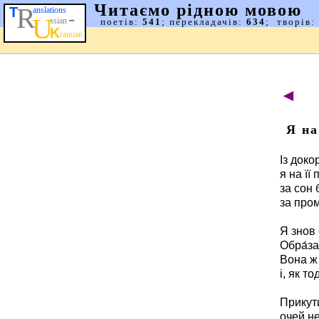
◄
Я на
Із доко
я на її
за сон 
за пром
Я знов 
Обра́за
Вона ж
і, як т
Прикут
очей не