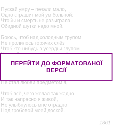
Пускай умру – печали мало,
Одно страшит мой ум больной:
Чтобы и смерть не разыграла
Обидной шутки надо мной.
Боюсь, чтоб над холодным трупом
Не пролилось горячих слёз,
Чтоб кто-нибудь в усердьи глупом
На гроб цветов мне не принёс,
ПЕРЕЙТИ ДО ФОРМАТОВАНОЇ
Чтоб бескорыстною толпою
ВЕРСІЇ
За ним не шли мои друзья,
Чтоб под могильною землёю
Не стал любви предметом я,
Чтоб всё, чего желал так жадно
И так напрасно я живой,
Не улыбнулось мне отрадно
Над гробовой моей доской.
1861