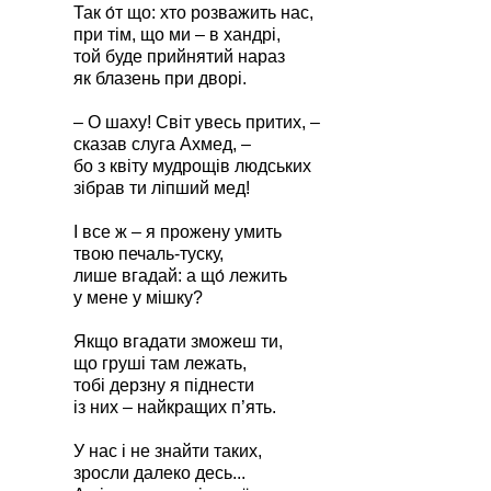
Так о́т що: хто розважить нас,
при тім, що ми – в хандрі,
той буде прийнятий нараз
як блазень при дворі.
– О шаху! Світ увесь притих, –
сказав слуга Ахмед, –
бо з квіту мудрощів людських
зібрав ти ліпший мед!
І все ж – я прожену умить
твою печаль-туску,
лише вгадай: а що́ лежить
у мене у мішку?
Якщо вгадати зможеш ти,
що груші там лежать,
тобі дерзну я піднести
із них – найкращих п’ять.
У нас і не знайти таких,
зросли далеко десь...