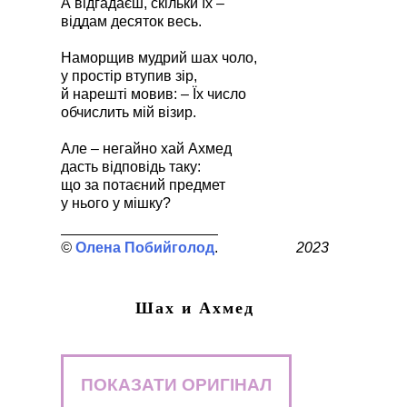
А відгадаєш, скільки їх –
віддам десяток весь.
Наморщив мудрий шах чоло,
у простір втупив зір,
й нарешті мовив: – Їх число
обчислить мій візир.
Але – негайно хай Ахмед
дасть відповідь таку:
що за потаєний предмет
у нього у мішку?
Олена Побийголод
2023
Шах и Ахмед
ПОКАЗАТИ ОРИГІНАЛ