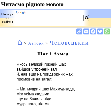
⌂
Чеповецький
>
Автори
>
Шах і Ахмед
Яко́сь великий грізний шах
зайшов у тронний зал
й, навівши на придворних жах,
промовив на загал:
– Ми, мудрий шах Махмуд-заде,
між усіма людьми
іще не бачили ніде
мудрішого, ніж ми.