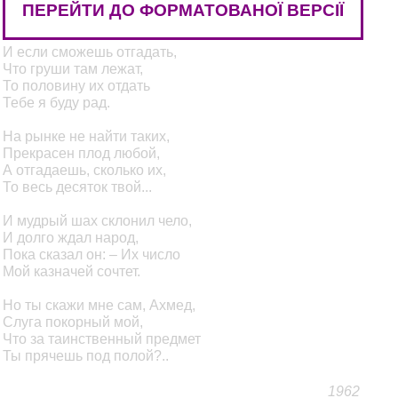
Лишь отгадай: что у меня
ПЕРЕЙТИ ДО ФОРМАТОВАНОЇ ВЕРСІЇ
В кармане под полой?
И если сможешь отгадать,
Что груши там лежат,
То половину их отдать
Тебе я буду рад.
На рынке не найти таких,
Прекрасен плод любой,
А отгадаешь, сколько их,
То весь десяток твой...
И мудрый шах склонил чело,
И долго ждал народ,
Пока сказал он: – Их число
Мой казначей сочтет.
Но ты скажи мне сам, Ахмед,
Слуга покорный мой,
Что за таинственный предмет
Ты прячешь под полой?..
1962