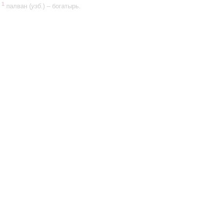
1
палван (
узб.
) – богатырь.