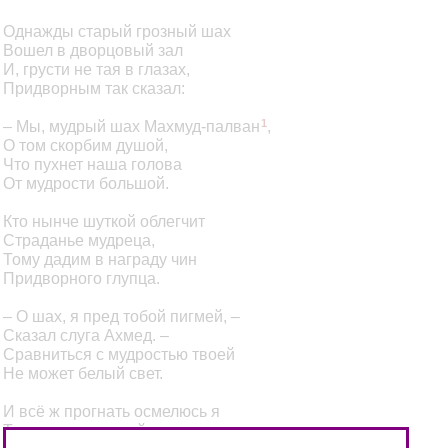
Однажды старый грозный шах
Вошел в дворцовый зал
И, грусти не тая в глазах,
Придворным так сказал:
– Мы, мудрый шах Махмуд-палван
1
,
О том скорбим душой,
Что пухнет наша голова
От мудрости большой.
Кто нынче шуткой облегчит
Страданье мудреца,
Тому дадим в награду чин
Придворного глупца.
– О шах, я пред тобой пигмей, –
Сказал слуга Ахмед. –
Сравниться с мудростью твоей
Не может белый свет.
И всё ж прогнать осмелюсь я
Твою печаль долой,