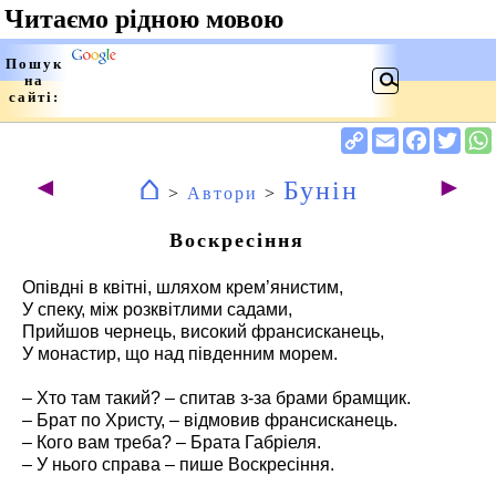
⌂
◄
►
Бунін
>
Автори
>
Воскресіння
Опівдні в квітні, шляхом крем’янистим,
У спеку, між розквітлими садами,
Прийшов чернець, високий франсисканець,
У монастир, що над південним морем.
– Хто там такий? – спитав з-за брами брамщик.
– Брат по Христу, – відмовив франсисканець.
– Кого вам треба? – Брата Габріеля.
– У нього справа – пише Воскресіння.