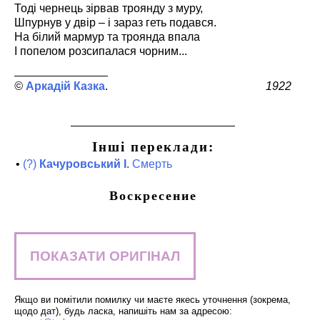
Тоді чернець зірвав троянду з муру,
Шпурнув у двір – і зараз геть подався.
На білий мармур та троянда впала
І попелом розсипалася чорним...
Аркадій Казка
1922
Інші переклади:
•
(?)
Качуровський І.
Смерть
Воскресение
ПОКАЗАТИ ОРИГІНАЛ
Якщо ви помітили помилку чи маєте якесь уточнення (зокрема,
щодо дат), будь ласка, напишіть нам за адресою: