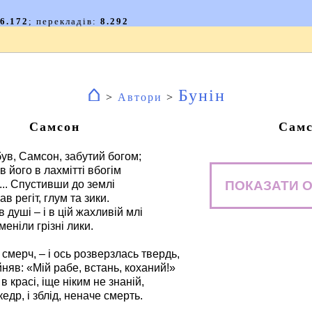
⌂
Бунін
>
Автори
>
Самсон
Сам
був, Самсон, забутий богом;
в його в лахмітті вбогім
ПОКАЗАТИ О
.. Спустивши до землі
ав регіт, глум та зики.
 душі – і в цій жахливій млі
еніли грізні лики.
смерч, – і ось розверзлась твердь,
йняв: «Мій рабе, встань, коханий!»
в красі, іще ніким не знаній,
едр, і зблід, неначе смерть.