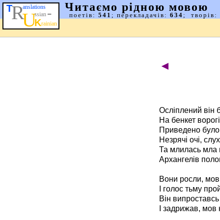
◄
Осліплений він 
На бенкет ворогі
Приведено було.
Незрячі очі, слух
Та млилась мла в
Архангелів полом
Вони росли, мов 
І голос тьму про
Він випроставсь 
І задрижав, мов к