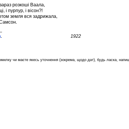
зараз розкоші Ваала,
і, і пурпур, і вісон?!
том земля вся задрижала,
 Самсон.
а
1922
милку чи маєте якесь уточнення (зокрема, щодо дат), будь ласка, напиш