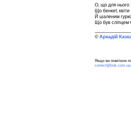
О, що для нього 
Що бенкет, квіти ц
Й шаленим гурко
Що був сліпцем
Аркадій Казк
Якщо ви помітили по
correct@truk.com.ua