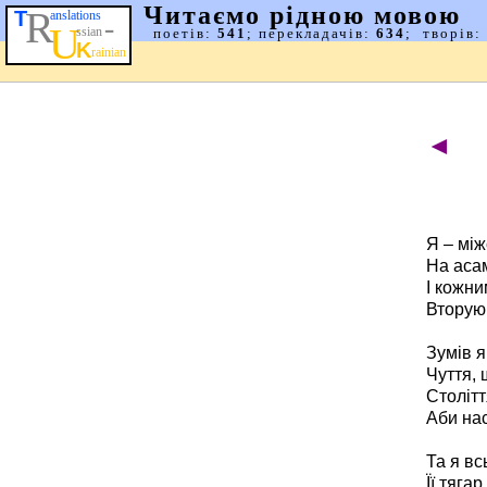
◄
Я – між
На аса
І кожн
Вторую
Зумів я
Чуття, 
Століт
Аби нас
Та я вс
Її тягар