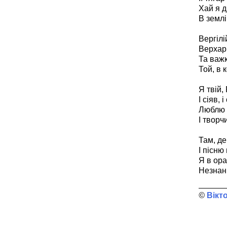
Хай я д
В землі
Вергілі
Верхар
Та важк
Той, в 
Я твій, 
І сіяв, 
Люблю т
І творч
Там, д
І пісню
Я в ора
Незнани
Вікт