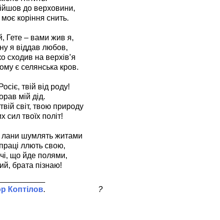
ійшов до верховини,
 моє коріння снить.
й, Гете – вами жив я,
ну я віддав любов,
о сходив на верхів’я
кому є селянська кров.
Росіє, твій від роду!
і орав мій дід.
вій світ, твою природу
их сил твоїх політ!
е лани шумлять житами
 праці ллють свою,
чі, що йде полями,
й, брата пізнаю!
ор Коптілов
?