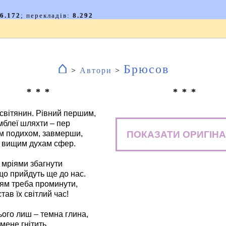
⌂
Брюсов
>
Автори
>
* * *
* * *
світянин. Рівний першим,
мблеї шляхти – пер
ПОКАЗАТИ ОРИГІН
им подихом, завмерши,
 вищим духам сфер.
 мріями збагнути
що прийдуть ще до нас.
тям треба проминути,
тав їх світлий час!
ього лиш – темна глина,
 мене гнітить.