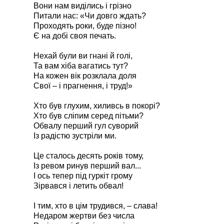
Вони нам виділись і грізно
Питали нас: «Чи довго ждать?
Проходять роки, буде пізно!
Є на добі своя печать.
Нехай були ви гнані й голі,
Та вам хіба вагатись тут?
На кожен вік розклала доля
Свої – і прагнення, і труд!»
Хто був глухим, хиливсь в покорі?
Хто був сліпим серед пітьми?
Обвалу перший гул суворий
Із радістю зустріли ми.
Це сталось десять років тому,
Із ревом ринув перший вал...
І ось тепер під гуркіт грому
Зірвався і летить обвал!
І тим, хто в цім трудився, – слава!
Недаром жертви без числа