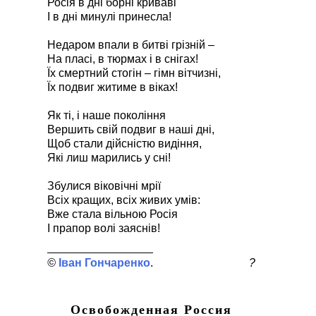
Росія в дні борні криваві
І в дні минулі принесла!
Недаром впали в битві грізній –
На пласі, в тюрмах і в снігах!
Їх смертний стогін – гімн вітчизні,
Їх подвиг житиме в віках!
Як ті, і наше покоління
Вершить свій подвиг в наші дні,
Щоб стали дійсністю видіння,
Які лиш марились у сні!
Збулися віковічні мрії
Всіх кращих, всіх живих умів:
Вже стала вільною Росія
І прапор волі заяснів!
Іван Гончаренко
?
Освобожденная Россия