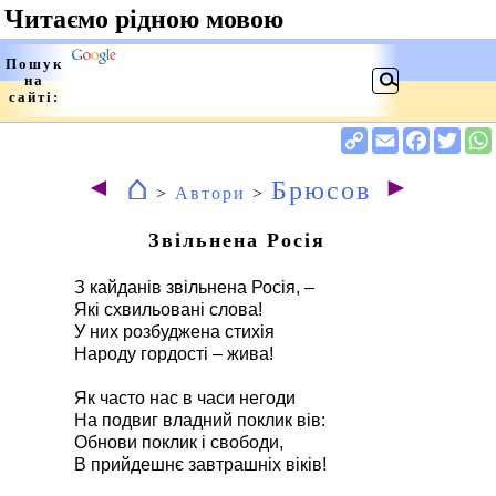
⌂
◄
►
Брюсов
>
Автори
>
Звільнена Росія
З кайданів звільнена Росія, –
Які схвильовані слова!
У них розбуджена стихія
Народу гордості – жива!
Як часто нас в часи негоди
На подвиг владний поклик вів:
Обнови поклик і свободи,
В прийдешнє завтрашніх віків!