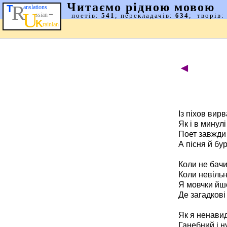
◄
Із піхов вирв
Як і в минулі
Поет завжди 
А пісня й бу
Коли не бачи
Коли невільн
Я мовчки йшо
Де загадкові
Як я ненавид
Ганебний і н