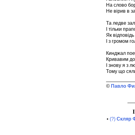
На слово бо
Не вірив в з
Та ледве за
І тільки пра
Як відповідь
І з громом г
Кинджал поез
Кривавим дот
І знову я з л
Тому що сяли
Павло Фи
•
(?)
Скляр 