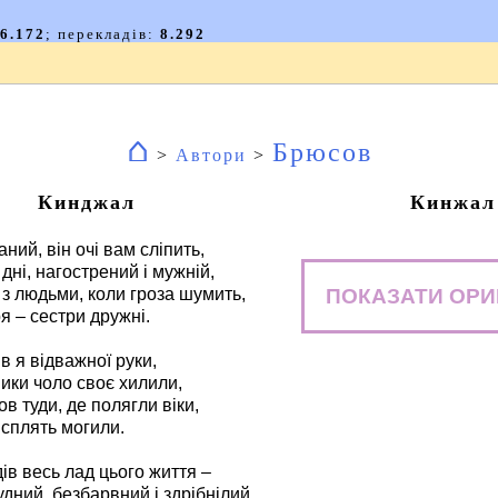
⌂
Брюсов
>
Автори
>
Кинджал
Кинжал
аний, він очі вам сліпить,
 дні, нагострений і мужній,
ПОКАЗАТИ ОРИ
з людьми, коли гроза шумить,
ря – сестри дружні.
в я відважної руки,
ики чоло своє хилили,
в туди, де полягли віки,
 сплять могили.
ів весь лад цього життя –
удний, безбарвний і здрібнілий,