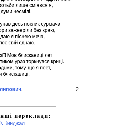
ротьби лише сміявся я,
адуми несмілі.
лунав десь поклик сурмача
пори зажевріли без краю,
 даю я піснею меча,
олос свій єднаю.
ії! Мов блискавиці лет
иком ураз торкнувся криці.
юдьми, тому, що я поет,
 блискавиці.
липович
?
Інші переклади:
Ф.
Кинджал