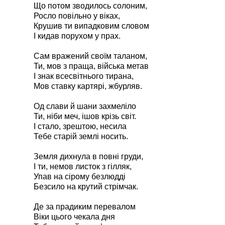
Що потом зводилось солоним,
Росло повільно у віках,
Крушив ти випадковим словом
І кидав порухом у прах.
Сам вражений своїм таланом,
Ти, мов з праща, війська метав
І знак всесвітнього тирана,
Мов ставку картярі, жбурляв.
Од слави й шани захмеліло
Ти, ніби меч, ішов крізь світ.
І стало, зрештою, несила
Тебе старій землі носить.
Земля дихнула в повні груди,
І ти, немов листок з гілляк,
Упав на сірому безлюдді
Безсило на крутий стрімчак.
Де за прадиким перевалом
Віки цього чекала дня