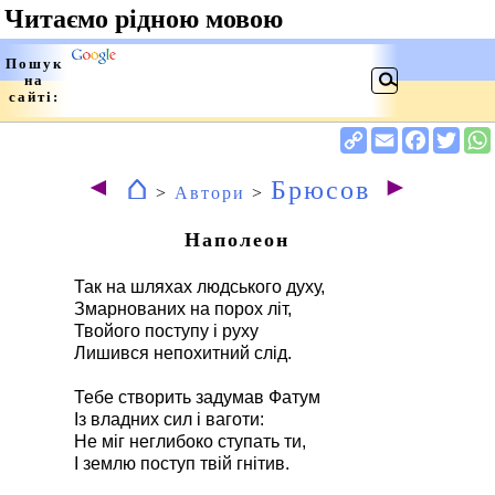
⌂
◄
►
Брюсов
>
Автори
>
Наполеон
Так на шляхах людського духу,
Змарнованих на порох літ,
Твойого поступу і руху
Лишився непохитний слід.
Тебе створить задумав Фатум
Із владних сил і ваготи:
Не міг неглибоко ступать ти,
І землю поступ твій гнітив.