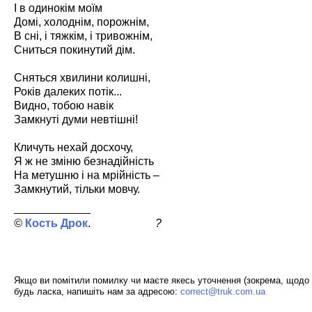
І в одинокім моїм
Домі, холоднім, порожнім,
В сні, і тяжкім, і тривожнім,
Сниться покинутий дім.
Сняться хвилини колишні,
Років далеких потік...
Видно, тобою навік
Замкнуті думи невтішні!
Кличуть нехай досхочу,
Я ж не зміню безнадійність
На метушню і на мрійність –
Замкнутий, тільки мовчу.
Кость Дрок
?
Якщо ви помітили помилку чи маєте якесь уточнення (зокрема, щодо 
будь ласка, напишіть нам за адресою:
correct@truk.com.ua