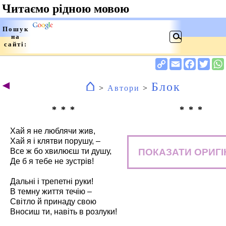
⌂
◄
Блок
>
Автори
>
* * *
* * *
Хай я не люблячи жив,
Хай я і клятви порушу, –
ПОКАЗАТИ ОРИГІ
Все ж бо хвилюєш ти душу,
Де б я тебе не зустрів!
Дальні і трепетні руки!
В темну життя течію –
Світло й принаду свою
Вносиш ти, навіть в розлуки!