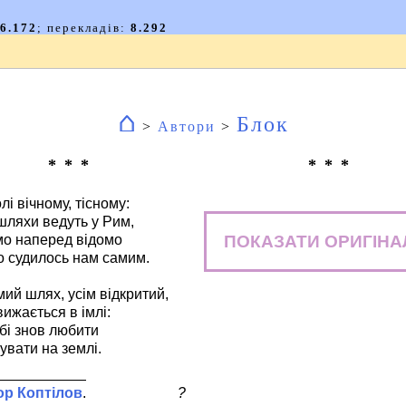
⌂
Блок
>
Автори
>
* * *
* * *
лі вічному, тісному:
 шляхи ведуть у Рим,
ПОКАЗАТИ ОРИГІНА
мо наперед відомо
о судилось нам самим.
мий шлях, усім відкритий,
вижається в імлі:
ебі знов любити
увати на землі.
ор Коптілов
?