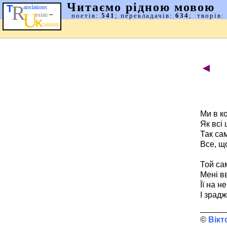
◄
Ми в ко
Як всі
Так са
Все, щ
Той са
Мені в
Її на н
І зрадж
Вікт