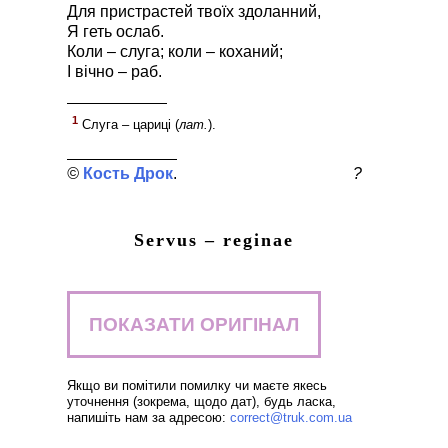
Для пристрастей твоїх здоланний,
Я геть ослаб.
Коли – слуга; коли – коханий;
І вічно – раб.
1
Слуга – цариці (
лат.
).
Кость Дрок
?
Servus – reginae
ПОКАЗАТИ ОРИГІНАЛ
Якщо ви помітили помилку чи маєте якесь
уточнення (зокрема, щодо дат), будь ласка,
напишіть нам за адресою:
correct@truk.com.ua