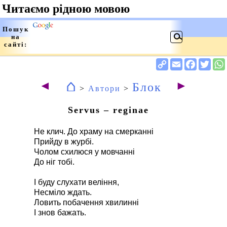
⌂
◄
►
Блок
>
Автори
>
Servus – reginae
Не клич. До храму на смерканні
Прийду в журбі.
Чолом схилюся у мовчанні
До ніг тобі.
І буду слухати веління,
Несміло ждать.
Ловить побачення хвилинні
І знов бажать.