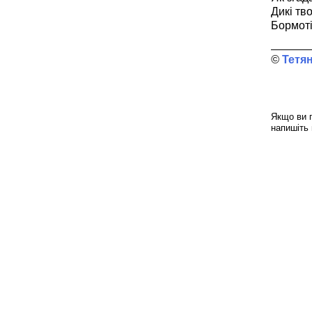
Дикі тво
Бормоті
Тетя
Якщо ви п
напишіть