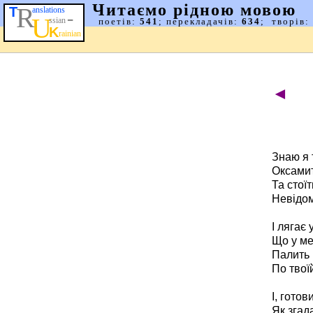
◄
Знаю я 
Оксамит,
Та стої
Невідом
І лягає
Що у ме
Палить 
По твої
І, готов
Як згада