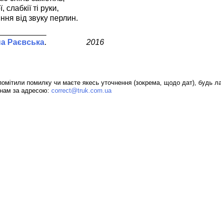
ї, слабкії ті руки,
ння від звуку перлин.
на Раєвська
2016
омітили помилку чи маєте якесь уточнення (зокрема, щодо дат), будь ла
 нам за адресою:
correct@truk.com.ua