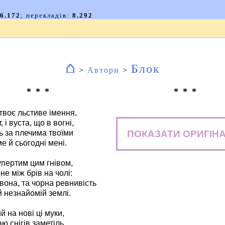
⌂
Блок
>
Автори
>
* * *
* * *
твоє льстиве імення,
 і вуста, що в вогні,
ПОКАЗАТИ ОРИГІН
ть за плечима твоїми
е й сьогодні мені.
 упертим цим гнівом,
не між брів на чолі:
вона, та чорна ревнивість
й незнайомій землі.
ий на нові ці муки,
ю снігів заметіль,