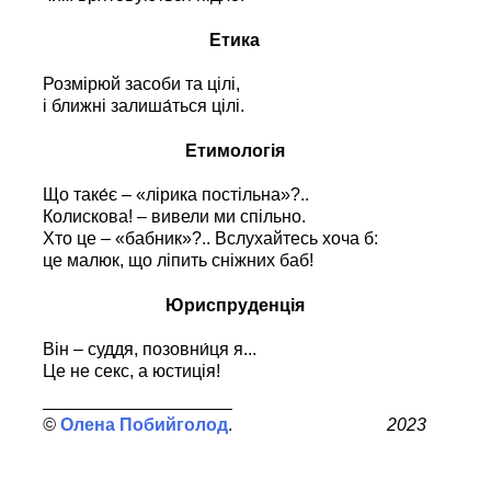
Етика
Розмірюй засоби та цілі,
і ближні залиша́ться цілі.
Етимологія
Що таке́є – «лірика постільна»?..
Колискова! – вивели ми спільно.
Хто це – «бабник»?.. Вслухайтесь хоча б:
це малюк, що ліпить сніжних баб!
Юриспруденція
Він – суддя, позовни́ця я...
Це не секс, а юстиція!
Олена Побийголод
2023