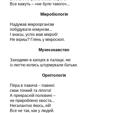
Все кажуть – «не було такого»...
Мікробіологія
Надумав мікроорганізм
побудувати комунізм...
І знаєш, успіх мав мікроб!
Не віриш? Глянь у мікроскоп.
Музеєзнавство
Заходимо в капцях в палаци, які
із люттю колись штурмували батьки.
Орнітологія
Пе́ра в павича́ – павині:
смак тонкий та ліпота!
А прекрасній половині –
не прироблено хвоста...
Негалантно я́кось, ей!
Все не так, как у людей.