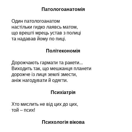
Патологоанатомія
Один патологоанатом
настільки гидко лаявсь матом,
що врешті мрець устав з полиці
та надавав йому по пиці.
Політекономія
Дорожчають гармати та ракети...
Виходить так, що мешканця планети
дорожче із лиця землі змести,
аніж нагодувати й одягти.
Психіатрія
Хто мислить не від цих до цих,
той – псих!
Психологія вікова