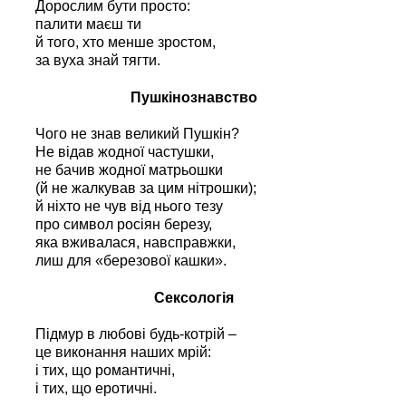
Дорослим бути просто:
палити маєш ти
й того, хто менше зростом,
за вуха знай тягти.
Пушкінознавство
Чого не знав великий Пушкін?
Не відав жодної частушки,
не бачив жодної матрьошки
(й не жалкував за цим нітрошки);
й ніхто не чув від нього тезу
про символ росіян березу,
яка вживалася, навсправжки,
лиш для «березової кашки».
Сексологія
Підмур в любові будь-котрій –
це виконання наших мрій:
і тих, що романтичні,
і тих, що еротичні.