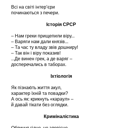
Всі на світі інтер’єри
починаються з печери.
Історія СРСР
– Нам греки прищепили віру...
– Варяги нам дали князів...
– Та час ту владу звів дошниру!
– Так він і віру показив!
...Де винен грек, а де варяг –
досперечались в таборах.
Іхтіологія
Як пізнаю́ть життя акул,
характер їхній та повадки?
А ось як: крикнуть «караул» –
й давай тікати без оглядки.
Криміналістика
Обличчя гідне, не зловісне...