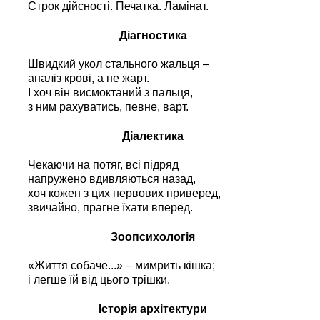
Строк дійсності. Печатка. Ламінат.
Діагностика
Швидкий укол стального жальця –
аналіз крові, а не жарт.
І хоч він висмоктаний з пальця,
з ним рахуватись, певне, варт.
Діалектика
Чекаючи на потяг, всі підряд
напружено вдивляються назад,
хоч кожен з цих нервових приверед,
звичайно, прагне їхати вперед.
Зоопсихологія
«Життя собаче...» – мимрить кішка;
і легше їй від цього трішки.
Історія архітектури