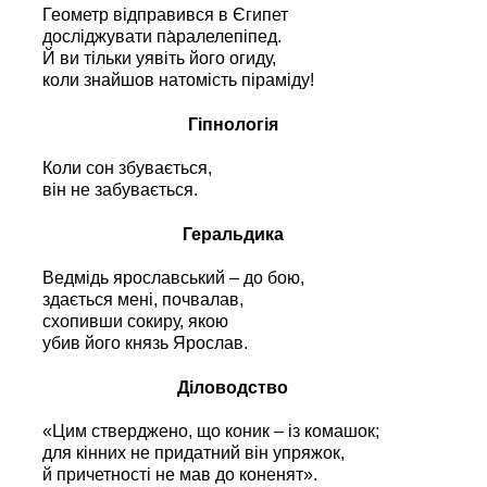
Геометр відправився в Єгипет
досліджувати па̀ралелепіпед.
Й ви тільки уявіть його огиду,
коли знайшов натомість піраміду!
Гіпнологія
Коли сон збувається,
він не забувається.
Геральдика
Ведмідь ярославський – до бою,
здається мені, почвалав,
схопивши сокиру, якою
убив його князь Ярослав.
Діловодство
«Цим стверджено, що коник – із комашок;
для кінних не придатний він упряжок,
й причетності не мав до коненят».