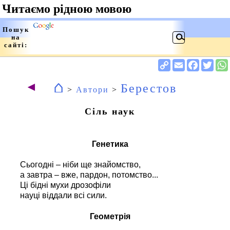
⌂
◄
Берестов
>
Автори
>
Сіль наук
Генетика
Сьогодні – ніби ще знайомство,
а завтра – вже, пардон, потомство...
Ці бідні мухи дрозофіли
науці віддали всі сили.
Геометрія