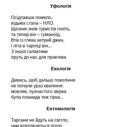
Уфологія
Осідлавши помело,
відьма стала – НЛО.
Щезник знов туристів гноїть,
та тепер він – гуманоїд.
Втік із глека хитрий джин,
і літа́ в тарілці він...
З іншої галактики
пруть до нас для практики.
Екологія
Дивись, щоб дальші покоління
не почали ураз квиління:
мовляв, пухнастого звірка
була планида теж гірка...
Ентомологія
Таргани не йдуть на світло,
чим врятовуються підло.