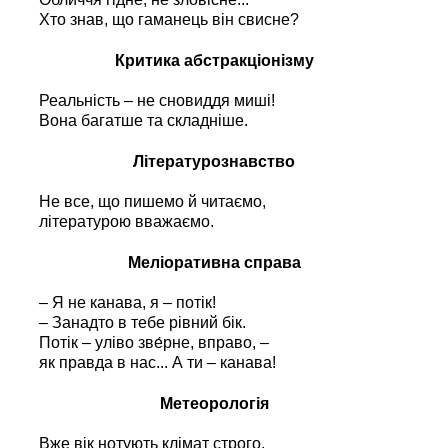
Хто знав, що гаманець він свисне?
Критика абстракціонізму
Реальність – не сновиддя миші!
Вона багатше та складніше.
Літературознавство
Не все, що пишемо й читаємо,
літературою вважаємо.
Меліоративна справа
– Я не канава, я – потік!
– Занадто в тебе рівний бік.
Потік – уліво зве́рне, вправо, –
як правда в нас... А ти – канава!
Метеорологія
Вже вік нотують клімат строго.