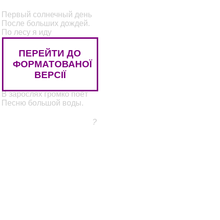
Первый солнечный день
После больших дождей.
По лесу я иду
В резиновых сапогах.
Взрыты тропинки кругом –
ПЕРЕЙТИ ДО
Были ручьями они.
ФОРМАТОВАНОЇ
Капли с листьев текут –
ВЕРСІЇ
Были они дождём.
Маленькая речушка
В зарослях громко поёт
Песню большой воды.
?