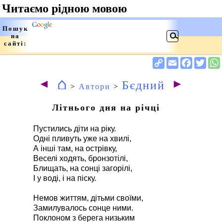
⌂
◄
►
Бєдний
>
Автори
>
Літнього дня на річці
Пустились діти на ріку.
Одні пливуть уже на хвилі,
А інші там, на острівку,
Веселі ходять, бронзотілі,
Блищать, на сонці загорілі,
І у воді, і на піску.
Немов життям, дітьми своїми,
Замилувалось сонце ними.
Поклоном з берега низьким