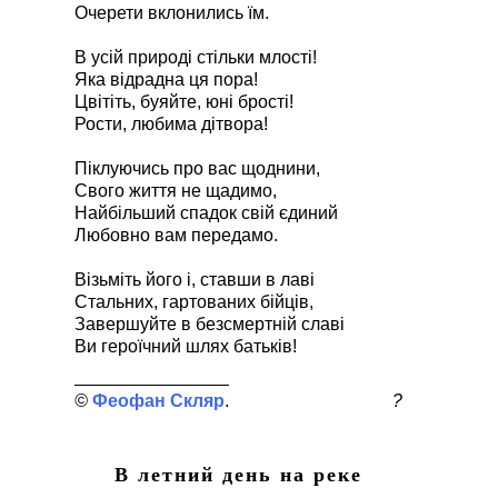
Очерети вклонились їм.
В усій природі стільки млості!
Яка відрадна ця пора!
Цвітіть, буяйте, юні брості!
Рости, любима дітвора!
Піклуючись про вас щоднини,
Свого життя не щадимо,
Найбільший спадок свій єдиний
Любовно вам передамо.
Візьміть його і, ставши в лаві
Стальних, гартованих бійців,
Завершуйте в безсмертній славі
Ви героїчний шлях батьків!
Феофан Скляр
?
В летний день на реке