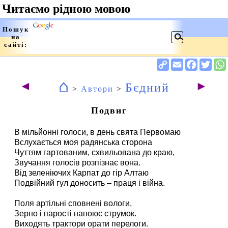
⌂
◄
►
Бєдний
>
Автори
>
Подвиг
В мільйонні голоси, в день свята Первомаю
Вслухається моя радянська сторона
Чуттям гартованим, схвильована до краю,
Звучання голосів розпізнає вона.
Від зеленіючих Карпат до гір Алтаю
Подвійний гул доносить – праця і війна.
Поля артільні сповнені вологи,
Зерно і парості напоює струмок.
Виходять трактори орати перелоги.