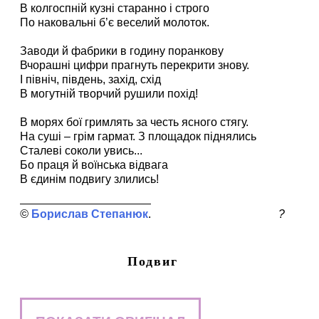
В колгоспній кузні старанно і строго
По наковальні б’є веселий молоток.
Заводи й фабрики в годину поранкову
Вчорашні цифри прагнуть перекрити знову.
І північ, південь, захід, схід
В могутній творчий рушили похід!
В морях бої гримлять за честь ясного стягу.
На суші – грім гармат. З площадок піднялись
Сталеві соколи увись...
Бо праця й воїнська відвага
В єдинім подвигу злились!
Борислав Степанюк
?
Подвиг