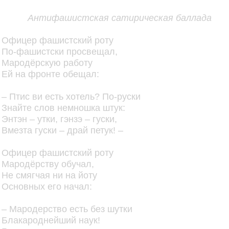
Антифашистская сатирическая баллада
Офицер фашистский роту
По-фашистски просвещал,
Мародёрскую работу
Ей на фронте обещал:
– Птис ви есть хотель? По-руски
Знайте слов немношка штук:
Энтэн – утки, гэнзэ – гуски,
Вмезта гуски – драй петук! –
Офицер фашистский роту
Мародёрству обучал,
Не смягчая ни на йоту
Основных его начал:
– Мародерство есть без шутки
Блакароднейший наук!