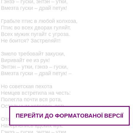
Гэнзэ – гуски, энтэн – утки,
Вмезта гуски – драй петук!
Грабьте птис в любой колхоза,
Птис во всех дворах гуляйт.
Всех мужик пугайт с угроза.
Не боится? Застреляйт!
Змело требовайт закуски,
Виривайт ее из рук!
Энтэн – утки, гэнзэ – гуски,
Вмезта гуски – драй петук! –
Но советская пехота
Немцев встретила на честь:
Полегла почти вся рота,
Остальным хотелось есть.
ПЕРЕЙТИ ДО ФОРМАТОВАНОЇ ВЕРСІЇ
Отощалые желудки
Натерпелись адских мук.
Гэнзэ – гуски, энтэн – утки,