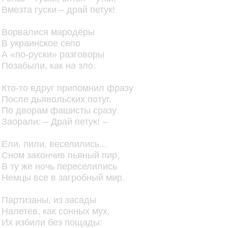
Вмезта гуски – драй петук!
Ворвалися мародёры
В украинское село
А «по-руски» разговоры
Позабыли, как на зло.
Кто-то вдруг припомнил фразу
После дьявольских потуг.
По дворам фашисты сразу
Заорали: – Драй петук! –
Ели, пили, веселились...
Сном закончив пьяный пир,
В ту же ночь переселились
Немцы все в загробный мир.
Партизаны, из засады
Налетев, как сонных мух,
Их избили без пощады: