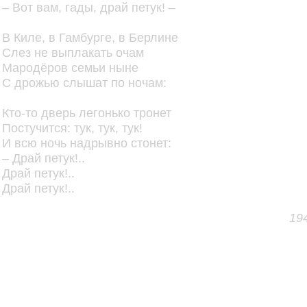
– Вот вам, гады, драй петук! –
В Киле, в Гамбурге, в Берлине
Слез не выплакать очам
Мародёров семьи ныне
С дрожью слышат по ночам:
Кто-то дверь легонько тронет
Постучится: тук, тук, тук!
И всю ночь надрывно стонет:
– Драй петук!..
Драй петук!..
Драй петук!..
19