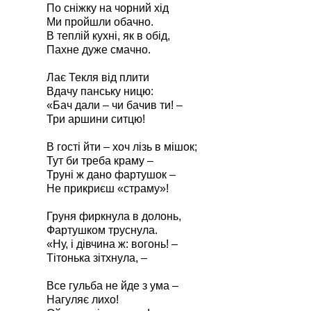
По сніжку на чорний хід
Ми пройшли обачно.
В теплій кухні, як в обід,
Пахне дуже смачно.
Лає Текля від плити
Вдачу панську ницю:
«Бач дали – чи бачив ти! –
Три аршини ситцю!
В гості йти – хоч лізь в мішок;
Тут би треба краму –
Труні ж дано фартушок –
Не прикриєш «страму»!
Груня фиркнула в долонь,
Фартушком труснула.
«Ну, і дівчина ж: вогонь! –
Тітонька зітхнула, –
Все гульба не йде з ума –
Нагуляє лихо!