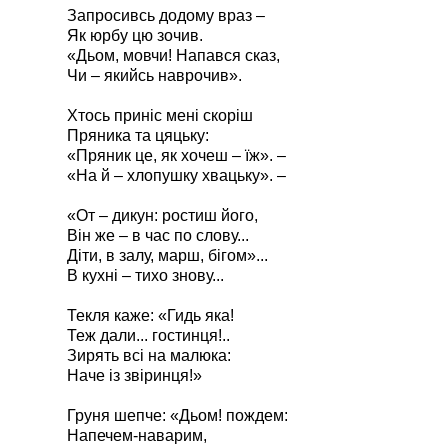
Запросивсь додому враз –
Як юрбу цю зочив.
«Дьом, мовчи! Напався сказ,
Чи – якийсь наврочив».
Хтось приніс мені скоріш
Пряника та цяцьку:
«Пряник це, як хочеш – їж». –
«На й – хлопушку хвацьку». –
«От – дикун: ростиш його,
Він же – в час по слову...
Діти, в залу, марш, бігом»...
В кухні – тихо знову...
Текля каже: «Гидь яка!
Теж дали... гостинця!..
Зирять всі на малюка:
Наче із звіринця!»
Груня шепче: «Дьом! пождем:
Напечем-наварим,