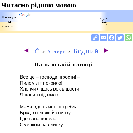
⌂
◄
►
Бєдний
>
Автори
>
На панській ялинці
Все це – господи, прости! –
Пилом літ покрило!..
Хлопчик, щось років шости,
Я попав під мило.
Мама вдень мені шкребла
Бруд з голівки й спинку,
І до пана повела,
Смерком на ялинку.