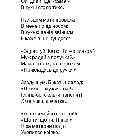
Ой, диви, іде «сама!»
В кухні стало тихо.
Пальцем мати провела
В мене попід носом;
В кухню панія ввійшла
й каже в ніс, гундосо:
«Здрастуй, Катю! Ти – з синком?
Муж радий з получки?»
Мама штовх, та шепітком:
«Прикладись до ручки!»
Ззаду шум. Біжать невлад:
«В кухні – мужичатко!»
Глянь-бо, скільки паненят!
Хлопчики, дівчатка...
«А позвем його за стіл!» –
«Що ти, що ти, Піпко!»
Я за материн поділ
Ухопився кріпко.