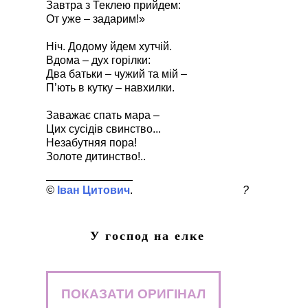
Завтра з Теклею прийдем:
От уже – задарим!»
Ніч. Додому йдем хутчій.
Вдома – дух горілки:
Два батьки – чужий та мій –
П’ють в кутку – навхилки.
Заважає спать мара –
Цих сусідів свинство...
Незабутняя пора!
Золоте дитинство!..
Іван Цитович
?
У господ на елке
ПОКАЗАТИ ОРИГІНАЛ