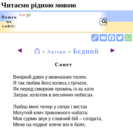
⌂
◄
►
Бєдний
>
Автори
>
Сонет
Вечірній дзвін у мовчазних полях.
Я так любив його колись стрічати,
Як перед смерком промінь із-за хати
Заграє золотом в весняних небесах.
Любіш мені тепер у селах і містах
Могутній клич тривожного набата:
Мов сурми звук у славний бій – солдата,
Мене на подвиг кличе він в боях.