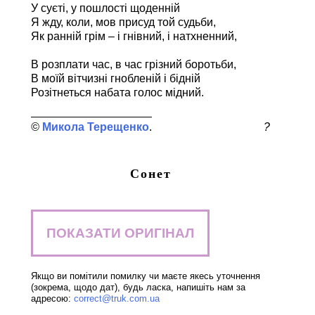
У суєті, у пошлості щоденній
Я жду, коли, мов присуд той судьби,
Як ранній грім – і гнівний, і натхненний,
В розплати час, в час грізний боротьби,
В моїй вітчизні гнобленій і бідній
Розітнеться набата голос мідний.
Микола Терещенко
?
Сонет
ПОКАЗАТИ ОРИГІНАЛ
Якщо ви помітили помилку чи маєте якесь уточнення
(зокрема, щодо дат), будь ласка, напишіть нам за
адресою:
correct@truk.com.ua