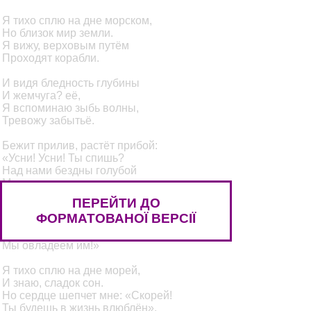
Я тихо сплю на дне морском,
Но близок мир земли.
Я вижу, верховым путём
Проходят корабли.
И видя бледность глубины
И жемчуга? её,
Я вспоминаю зыбь волны,
Тревожу забытьё.
Бежит прилив, растёт прибой:
«Усни! Усни! Ты спишь?
Над нами бездны голубой
Молитвенная тишь».
ПЕРЕЙТИ ДО
Поёт прибой, растёт прилив:
ФОРМАТОВАНОЇ ВЕРСІЇ
«Проснись! Проснись! Бежим!
Ты знаешь, мир земной красив,
Мы овладеем им!»
Я тихо сплю на дне морей,
И знаю, сладок сон.
Но сердце шепчет мне: «Скорей!
Ты будешь в жизнь влюблён».