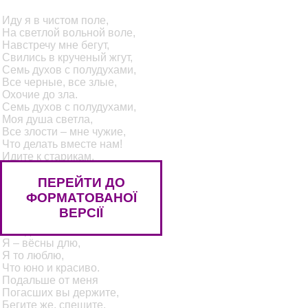
Иду я в чистом поле,
На светлой вольной воле,
Навстречу мне бегут,
Свились в крученый жгут,
Семь духов с полудухами,
Все черные, все злые,
Охочие до зла.
Семь духов с полудухами,
Моя душа светла,
Все злости – мне чужие,
Что делать вместе нам!
Идите к старикам,
Со злобными старухами,
ПЕРЕЙТИ ДО
Со злобными,
Надгробными,
ФОРМАТОВАНОЇ
Бегите в старость – там,
ВЕРСІЇ
Обширная как нива,
Всегда вам есть пожива,
Я – вёсны длю,
Я то люблю,
Что юно и красиво.
Подальше от меня
Погасших вы держите,
Бегите же, спешите,