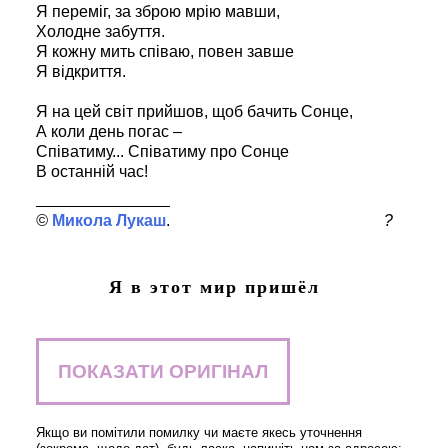
Я переміг, за зброю мрію мавши,
Холодне забуття.
Я кожну мить співаю, повен завше
Я відкриття.
Я на цей світ прийшов, щоб бачить Сонце,
А коли день погас –
Співатиму... Співатиму про Сонце
В останній час!
Микола Лукаш
?
Я в этот мир пришёл
ПОКАЗАТИ ОРИГІНАЛ
Якщо ви помітили помилку чи маєте якесь уточнення