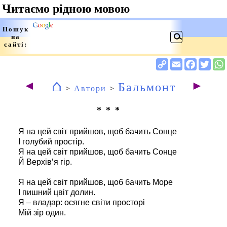
⌂
◄
►
Бальмонт
>
Автори
>
* * *
Я на цей світ прийшов, щоб бачить Сонце
І голубий простір.
Я на цей світ прийшов, щоб бачить Сонце
Й Верхів’я гір.
Я на цей світ прийшов, щоб бачить Море
І пишний цвіт долин.
Я – владар: осягне світи просторі
Мій зір один.