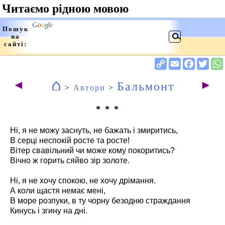
⌂
◄
►
Бальмонт
>
Автори
>
* * *
Ні, я не можу заснуть, не бажать і змиритись,
В серці неспокій росте та росте!
Вітер свавільний чи може кому покоритись?
Вічно ж горить сяйво зір золоте.
Ні, я не хочу спокою, не хочу дрімання.
А коли щастя немає мені,
В море розпуки, в ту чорну безодню страждання
Кинусь і згину на дні.