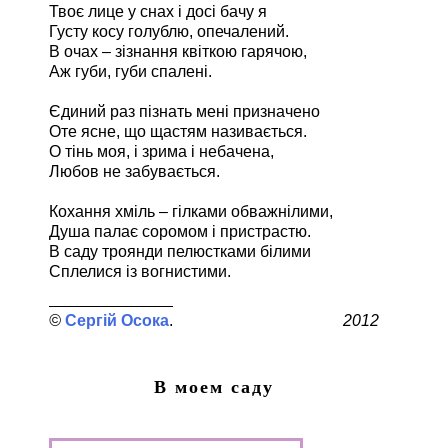
Твоє лице у снах і досі бачу я
Густу косу голублю, опечалений.
В очах – зізнання квіткою гарячою,
Аж губи, губи спалені.
Єдиний раз пізнать мені призначено
Оте ясне, що щастям називається.
О тінь моя, і зрима і небачена,
Любов не забувається.
Кохання хміль – гілками обважнілими,
Душа палає соромом і пристрастю.
В саду троянди пелюстками білими
Сплелися із вогнистими.
Сергій Осока
2012
В моем саду