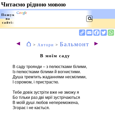
⌂
◄
►
Бальмонт
>
Автори
>
В моїм саду
В саду троянди – з пелюстками білими,
Із пелюстками білими й вогнистими.
Душа тремтить жаданнями несмілими,
І соромом, і пристрастю.
Тебе довік зустріти вже не зможу я
Бо тільки раз дві мрії зустрічаються
В моїй душі любов непереможена,
Згорає і не кається.