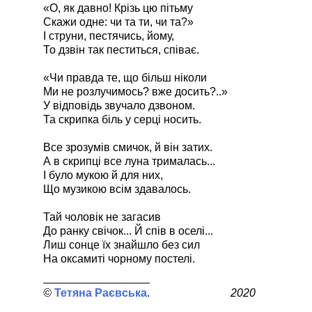
«О, як давно! Крізь цю пітьму
Скажи одне: чи та ти, чи та?»
І струни, пестячись, йому,
То дзвін так пеститься, співає.
«Чи правда те, що більш ніколи
Ми не розлучимось? вже досить?..»
У відповідь звучало дзвоном.
Та скрипка біль у серці носить.
Все зрозумів смичок, й він затих.
А в скрипці все луна трималась...
І було мукою й для них,
Що музикою всім здавалось.
Тай чоловік не загасив
До ранку свічок... Й спів в оселі...
Лиш сонце їх знайшло без сил
На оксамиті чорному постелі.
Тетяна Раєвська
2020