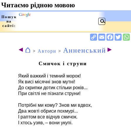
⌂
◄
►
Анненський
>
Автори
>
Смичок і струни
Який важкий і темний морок!
Як висі місячні знов мутні!
До скрипки дотик стільки років...
При світлі не пізнати струни!
Потрібні ми кому? Знов ми вдвох,
Два жовті обриси похмурі...
І раптом все відчув смичок.
І хтось узяв, – вони укупі.