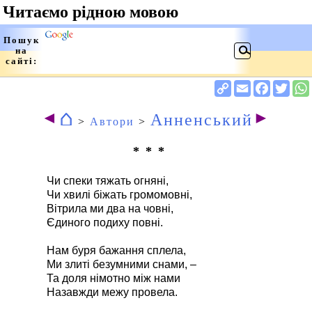
⌂
◄
►
Анненський
>
Автори
>
* * *
Чи спеки тяжать огняні,
Чи хвилі біжать громомовні,
Вітрила ми два на човні,
Єдиного подиху повні.
Нам буря бажання сплела,
Ми злиті безумними снами, –
Та доля німотно між нами
Назавжди межу провела.