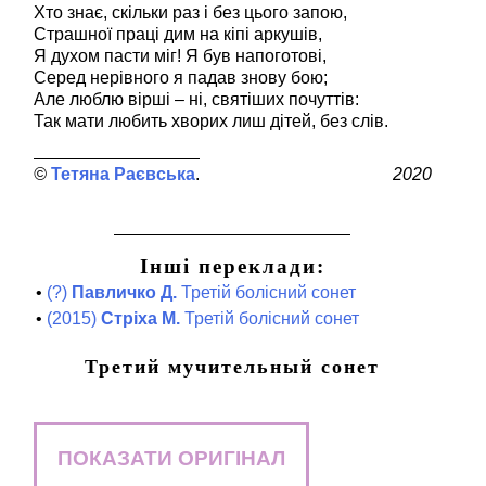
Хто знає, скільки раз і без цього запою,
Страшної праці дим на кіпі аркушів,
Я духом пасти міг! Я був напоготові,
Серед нерівного я падав знову бою;
Але люблю вірші – ні, святіших почуттів:
Так мати любить хворих лиш дітей, без слів.
Тетяна Раєвська
2020
Інші переклади:
•
(?)
Павличко Д.
Третій болісний сонет
•
(2015)
Стріха М.
Третій болісний сонет
Третий мучительный сонет
ПОКАЗАТИ ОРИГІНАЛ