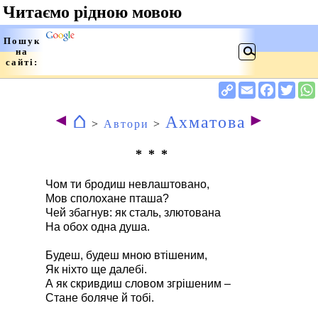
⌂
◄
►
Ахматова
>
Автори
>
* * *
Чом ти бродиш невлаштовано,
Мов сполохане пташа?
Чей збагнув: як сталь, злютована
На обох одна душа.
Будеш, будеш мною втішеним,
Як ніхто ще далебі.
А як скривдиш словом згрішеним –
Стане боляче й тобі.