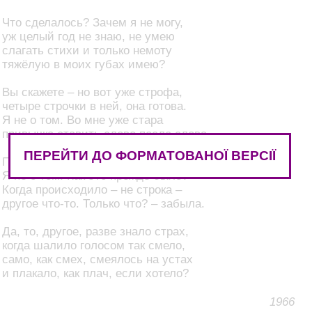
Что сделалось? Зачем я не могу,
уж целый год не знаю, не умею
слагать стихи и только немоту
тяжёлую в моих губах имею?
Вы скажете – но вот уже строфа,
четыре строчки в ней, она готова.
Я не о том. Во мне уже стара
привычка ставить слово после слова.
ПЕРЕЙТИ ДО ФОРМАТОВАНОЇ ВЕРСІЇ
Порядок этот ведает рука.
Я не о том. Как это прежде было?
Когда происходило – не строка –
другое что-то. Только что? – забыла.
Да, то, другое, разве знало страх,
когда шалило голосом так смело,
само, как смех, смеялось на устах
и плакало, как плач, если хотело?
1966