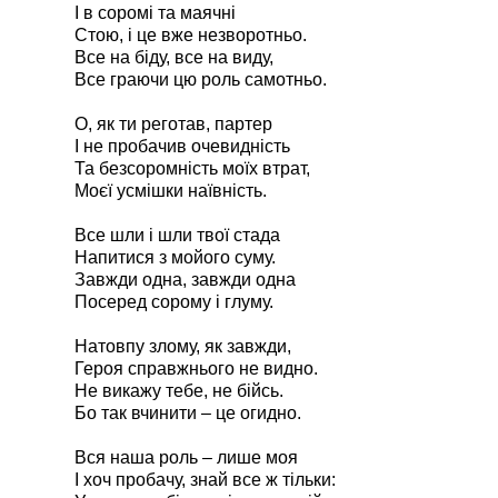
І в соромі та маячні
Стою, і це вже незворотньо.
Все на біду, все на виду,
Все граючи цю роль самотньо.
О, як ти реготав, партер
І не пробачив очевидність
Та безсоромність моїх втрат,
Моєї усмішки наївність.
Все шли і шли твої стада
Напитися з мойого суму.
Завжди одна, завжди одна
Посеред сорому і глуму.
Натовпу злому, як завжди,
Героя справжнього не видно.
Не викажу тебе, не бійсь.
Бо так вчинити – це огидно.
Вся наша роль – лише моя
І хоч пробачу, знай все ж тільки: