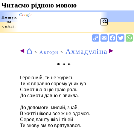
⌂
◄
►
Ахмадуліна
>
Автори
>
* * *
Герою мій, ти не журись.
Ти ж вправно сорому уникнув.
Самотньо я цю граю роль.
До самоти давно я звикла.
До допомоги, милий, знай,
В житті ніколи все ж не вдамся.
Серед лаштунків і тіней
Ти знову вміло врятувався.