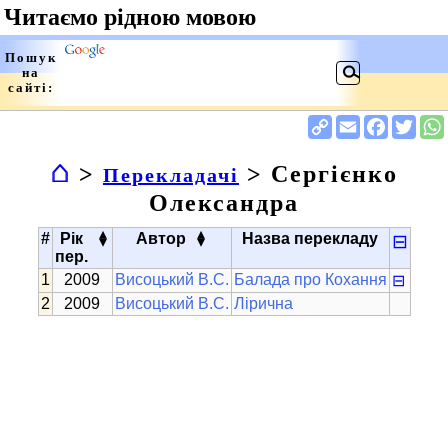
⌂
>
> Сергієнко
Перекладачі
Олександра
▴
▴
#
Рік
Автор
Назва перекладу
⊟
▾
▾
пер.
2009
Висоцький В.С.
Балада про Кохання
⊟
2009
Висоцький В.С.
Лірична