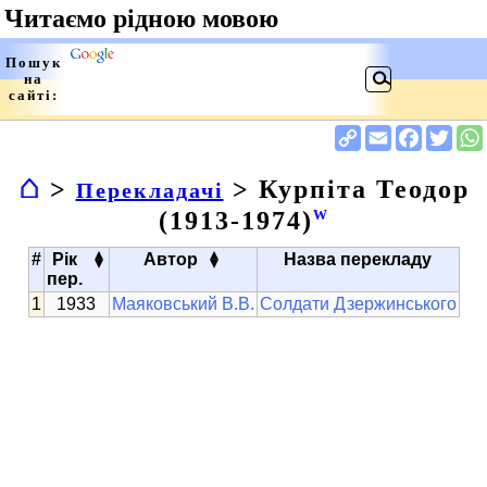
⌂
>
> Курпіта Теодор
Перекладачі
(1913-1974)
W
▴
▴
#
Рік
Автор
Назва перекладу
▾
▾
пер.
1933
Маяковський В.В.
Солдати Дзержинського